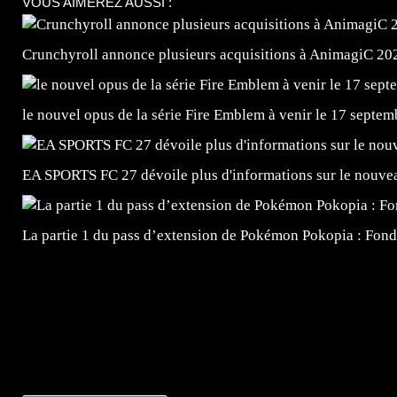
VOUS AIMEREZ AUSSI :
Crunchyroll annonce plusieurs acquisitions à AnimagiC 20
le nouvel opus de la série Fire Emblem à venir le 17 septem
EA SPORTS FC 27 dévoile plus d'informations sur le nouv
La partie 1 du pass d’extension de Pokémon Pokopia : Fond
=Insta : @lyagamii = #jeuxvideo #jeuxvideos #mangafr
#mangafrance #dessinmanga #lecturemanga #animefrance
#mangalivre #dessinmanga #dansmamangatheque #lafrenc
#otakufr #dessinmanga #pokemonfrance #cosplayfrance 