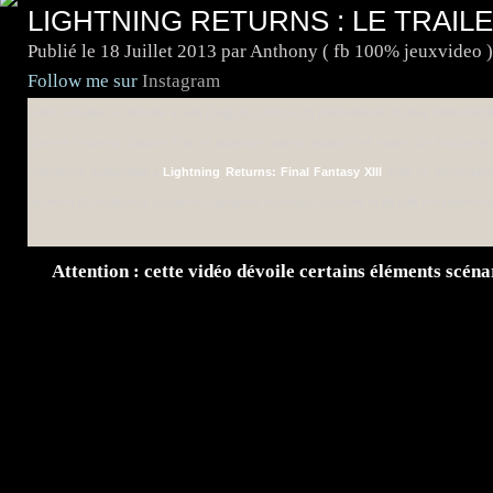
LIGHTNING RETURNS : LE TRAIL
Publié le
18 Juillet 2013
par Anthony ( fb 100% jeuxvideo )
Follow me sur
Instagram
Cette semaine se déroule à San Diego le Comic-Con International, festival entièremen
Comme souvent, Square Enix et plusieurs autres studios ont sauté sur l'occasio
s'intéresse aujourd'hui à
Lightning Returns: Final Fantasy XIII
avec ce nouveau
tr
montrent de nombreux costumes, quelques nouveaux combats et de jolis environneme
Attention : cette vidéo dévoile certains éléments scéna