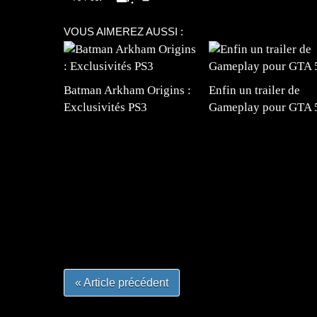
VOUS AIMEREZ AUSSI :
Batman Arkham Origins :
Enfin un trailer de
Exclusivités PS3
Gameplay pour GTA 
=Insta : @lyagamii = #jeuxvideo #jeuxvideos 
#mangafrance #dessinmanga #lecturemanga #ani
#mangalivre #dessinmanga #dansmamangatheque 
#otakufr #dessinmanga #pokemonfrance #cospla
« Article précédent