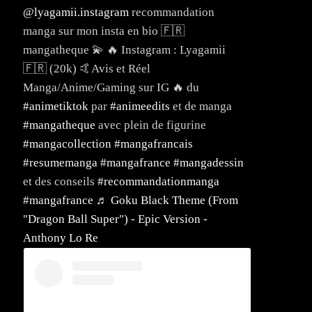
@lyagamii.instagram
recommandation
manga sur mon insta en bio 🇫🇷
mangatheque 💫 🔥 Instagram : Lyagamii
🇫🇷 (20k) 🤙Avis et Réel
Manga/Anime/Gaming sur IG 🔥 du
#animetiktok
par
#animeedits
et de manga
#mangatheque
avec plein de figurine
#mangacollection
#mangafrancais
#resumemanga
#mangafrance
#mangadessin
et des conseils
#recommandationmanga
#mangafrance
♬ Goku Black Theme (From
"Dragon Ball Super") - Epic Version -
Anthony Lo Re