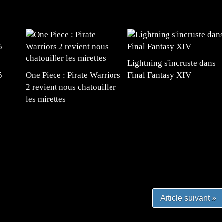
Lightning s'incruste dans
5
One Piece : Pirate Warriors
Final Fantasy XIV
2 revient nous chatouiller
les mirettes
#mangafr #mangafrance #animefrance #mangadessin
mefrance #mangatheque #figurinemanga #frenchgamer
#lafrenchgaming #mangafrance #mangafr #animefrance
yfrance #imagemanga
Article suivant »