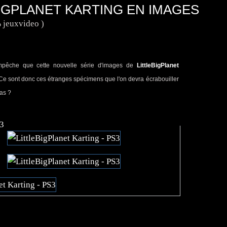
IGPLANET KARTING EN IMAGES
 jeuxvideo )
 n'empêche que cette nouvelle série d'images de
LittleBigPlanet
Ce sont donc ces étranges spécimens que l'on devra écrabouiller
pas ?
S3