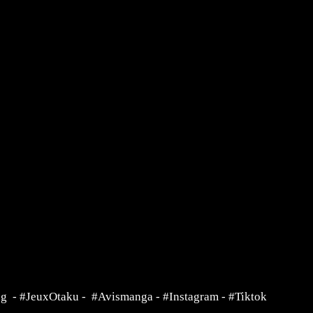
ng
-
#JeuxOtaku
-
#Avismanga
-
#Instagram
-
#Tiktok