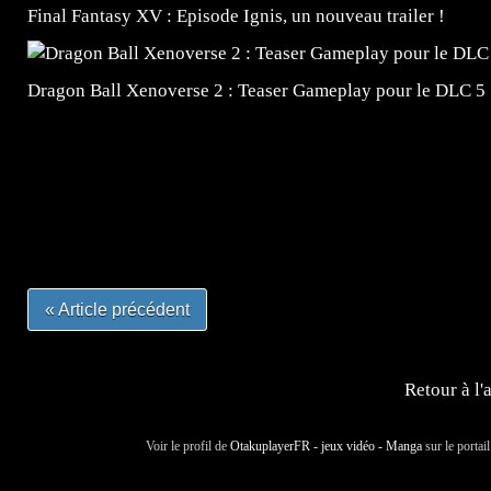
Final Fantasy XV : Episode Ignis, un nouveau trailer !
Dragon Ball Xenoverse 2 : Teaser Gameplay pour le DLC 5
=Insta : @lyagamii = #jeuxvideo #jeuxvideos #mangafr
#mangafrance #dessinmanga #lecturemanga #animefrance
#mangalivre #dessinmanga #dansmamangatheque #lafrenc
#otakufr #dessinmanga #pokemonfrance #cosplayfrance 
« Article précédent
Retour à l'
Voir le profil de
OtakuplayerFR - jeux vidéo - Manga
sur le portai