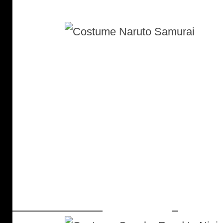
Costume Sasuke
Road to Ninja
: