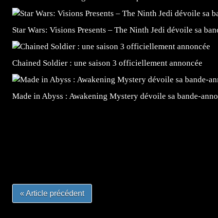
Star Wars: Visions Presents – The Ninth Jedi dévoile sa ba
Chained Soldier : une saison 3 officiellement annoncée
Made in Abyss : Awakening Mystery dévoile sa bande-ann
=Insta : @lyagamii = #jeuxvideo #jeuxvideos #mangafr
#mangafrance #dessinmanga #lecturemanga #animefrance
#mangalivre #dessinmanga #dansmamangatheque #lafrenc
#otakufr #dessinmanga #pokemonfrance #cosplayfrance 
« Article précédent