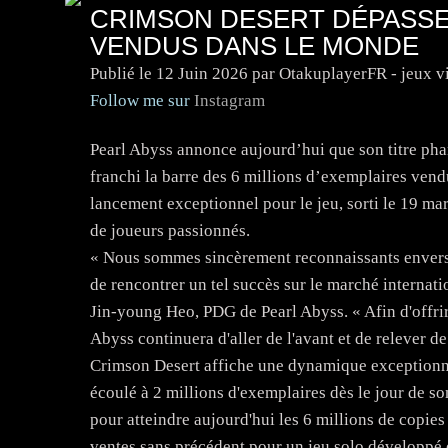
CRIMSON DESERT DÉPASSE 
VENDUS DANS LE MONDE
Publié le
12 Juin 2026
par OtakuplayerFR - jeux v
Follow me sur
Instagram
Pearl Abyss annonce aujourd’hui que son titre pha
franchi la barre des 6 millions d’exemplaires vend
lancement exceptionnel pour le jeu, sorti le 19 
de joueurs passionnés.
« Nous sommes sincèrement reconnaissants envers 
de rencontrer un tel succès sur le marché internatio
Jin-young Heo, PDG de Pearl Abyss. « Afin d'offrir
Abyss continuera d'aller de l'avant et de relever d
Crimson Desert affiche une dynamique exceptionnell
écoulé à 2 millions d'exemplaires dès le jour de so
pour atteindre aujourd'hui les 6 millions de copie
ventes sans précédent pour un jeu solo développé