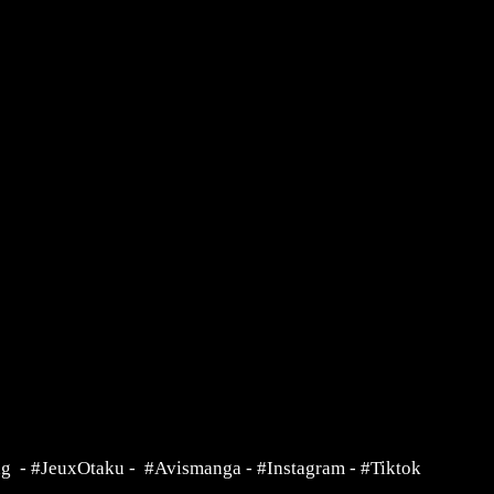
ng
-
#JeuxOtaku
-
#Avismanga
-
#Instagram
-
#Tiktok