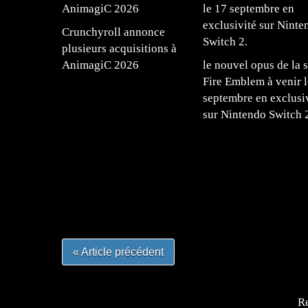
Crunchyroll annonce
plusieurs acquisitions à
AnimagiC 2026
le nouvel opus de la s
Fire Emblem à venir l
septembre en exclusi
sur Nintendo Switch 
=Insta : @lyagamii = #jeuxvideo #jeuxvideos 
#mangafrance #dessinmanga #lecturemanga #ani
#mangalivre #dessinmanga #dansmamangatheque 
#otakufr #dessinmanga #pokemonfrance #cospla
« Article précédent
Re