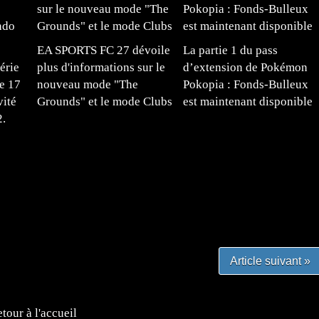
EA SPORTS FC 27 dévoile
La partie 1 du pass
érie
plus d'informations sur le
d’extension de Pokémon
e 17
nouveau mode "The
Pokopia : Fonds-Bulleux
vité
Grounds" et le mode Clubs
est maintenant disponible
2.
#mangafr #mangafrance #animefrance #mangadessin
mefrance #mangatheque #figurinemanga #frenchgamer
#lafrenchgaming #mangafrance #mangafr #animefrance
yfrance #imagemanga
Article suivant »
tour à l'accueil