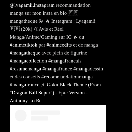
@lyagamii.instagram
recommandation
manga sur mon insta en bio 🇫🇷
mangatheque 💫 🔥 Instagram : Lyagamii
🇫🇷 (20k) 🤙Avis et Réel
Manga/Anime/Gaming sur IG 🔥 du
#animetiktok
par
#animeedits
et de manga
#mangatheque
avec plein de figurine
#mangacollection
#mangafrancais
#resumemanga
#mangafrance
#mangadessin
et des conseils
#recommandationmanga
#mangafrance
♬ Goku Black Theme (From
"Dragon Ball Super") - Epic Version -
Anthony Lo Re