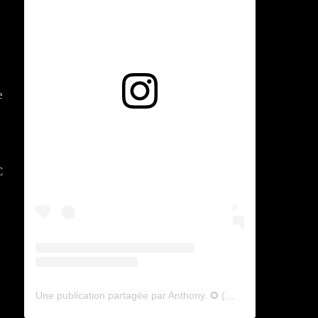
e
Voir cette publication sur Instagram
C
Une publication partagée par Anthony. ✪ (@lyagamii)