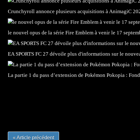
Crunchyroll annonce plusieurs acquisitions à AnimagiC 20
le nouvel opus de la série Fire Emblem à venir le 17 septem
EA SPORTS FC 27 dévoile plus d'informations sur le nouv
La partie 1 du pass d’extension de Pokémon Pokopia : Fond
=Insta : @lyagamii = #jeuxvideo #jeuxvideos #mangafr
#mangafrance #dessinmanga #lecturemanga #animefrance
#mangalivre #dessinmanga #dansmamangatheque #lafrenc
#otakufr #dessinmanga #pokemonfrance #cosplayfrance 
« Article précédent