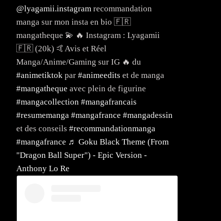
@lyagamii.instagram
recommandation
manga sur mon insta en bio 🇫🇷
mangatheque 💫 🔥 Instagram : Lyagamii
🇫🇷 (20k) 🤙Avis et Réel
Manga/Anime/Gaming sur IG 🔥 du
#animetiktok
par
#animeedits
et de manga
#mangatheque
avec plein de figurine
#mangacollection
#mangafrancais
#resumemanga
#mangafrance
#mangadessin
et des conseils
#recommandationmanga
#mangafrance
♬ Goku Black Theme (From
"Dragon Ball Super") - Epic Version -
Anthony Lo Re