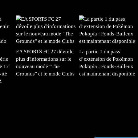
EA SPORTS FC 27 dévoile
La partie 1 du pass
érie
plus d'informations sur le
d’extension de Pokémon
e 17
nouveau mode "The
Pokopia : Fonds-Bulleux
vité
Grounds" et le mode Clubs
est maintenant disponible
2.
#mangafr #mangafrance #animefrance #mangadessin
mefrance #mangatheque #figurinemanga #frenchgamer
#lafrenchgaming #mangafrance #mangafr #animefrance
yfrance #imagemanga