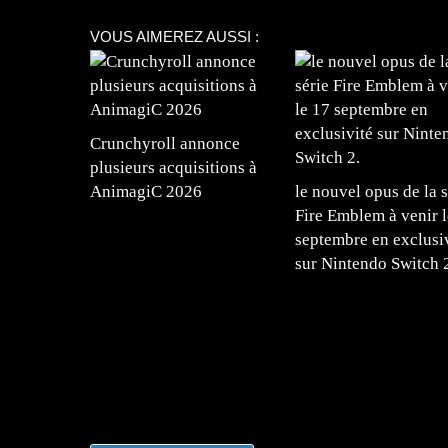
VOUS AIMEREZ AUSSI :
Crunchyroll annonce
plusieurs acquisitions à
AnimagiC 2026
le nouvel opus de la s
Fire Emblem à venir l
septembre en exclusi
sur Nintendo Switch 
=Insta : @lyagamii = #jeuxvideo #jeuxvideos 
#mangafrance #dessinmanga #lecturemanga #ani
#mangalivre #dessinmanga #dansmamangatheque 
#otakufr #dessinmanga #pokemonfrance #cospla