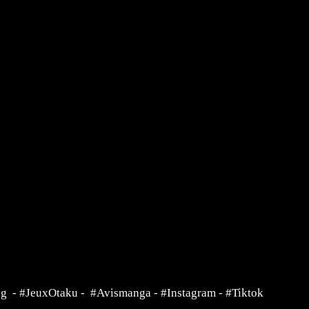
ng
-
#JeuxOtaku
-
#Avismanga
-
#Instagram
-
#Tiktok