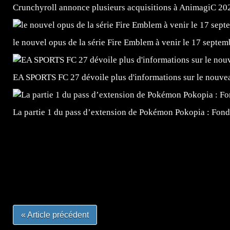
Crunchyroll annonce plusieurs acquisitions à AnimagiC 20
le nouvel opus de la série Fire Emblem à venir le 17 septem
EA SPORTS FC 27 dévoile plus d'informations sur le nouv
La partie 1 du pass d’extension de Pokémon Pokopia : Fond
=Insta : @lyagamii = #jeuxvideo #jeuxvideos #mangafr
#mangafrance #dessinmanga #lecturemanga #animefrance
#mangalivre #dessinmanga #dansmamangatheque #lafrenc
#otakufr #dessinmanga #pokemonfrance #cosplayfrance 
« Article précédent