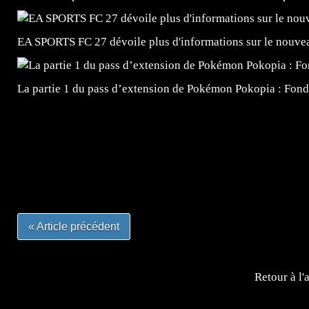
EA SPORTS FC 27 dévoile plus d'informations sur le nouv
La partie 1 du pass d’extension de Pokémon Pokopia : Fond
=Insta : @lyagamii = #jeuxvideo #jeuxvideos #mangafr
#mangafrance #dessinmanga #lecturemanga #animefrance
#mangalivre #dessinmanga #dansmamangatheque #lafrenc
#otakufr #dessinmanga #pokemonfrance #cosplayfrance 
« Article précédent
Retour à l'