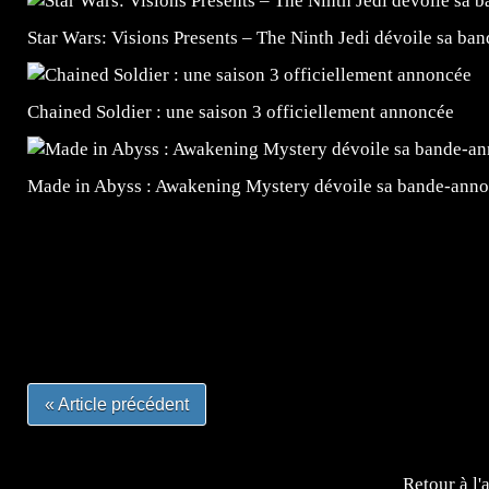
Star Wars: Visions Presents – The Ninth Jedi dévoile sa ba
Chained Soldier : une saison 3 officiellement annoncée
Made in Abyss : Awakening Mystery dévoile sa bande-ann
=Insta : @lyagamii = #jeuxvideo #jeuxvideos #mangafr
#mangafrance #dessinmanga #lecturemanga #animefrance
#mangalivre #dessinmanga #dansmamangatheque #lafrenc
#otakufr #dessinmanga #pokemonfrance #cosplayfrance 
« Article précédent
Retour à l'