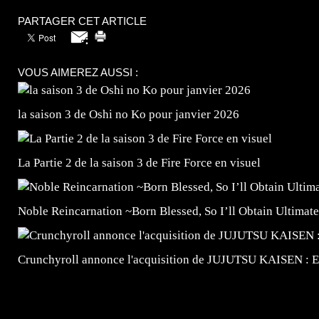
PARTAGER CET ARTICLE
VOUS AIMEREZ AUSSI :
la saison 3 de Oshi no Ko pour janvier 2026
La Partie 2 de la saison 3 de Fire Force en visuel
Noble Reincarnation ~Born Blessed, So I’ll Obtain Ultimate
Crunchyroll annonce l'acquisition de JUJUTSU KAISEN : 
=Insta : @lyagamii = #jeuxvideo #jeuxvideos #mangafr
#mangafrance #dessinmanga #lecturemanga #animefrance