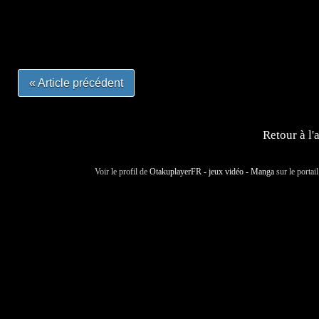
#mangalivre #dessinmanga #dansmamangatheque #lafrenc
#otakufr #dessinmanga #pokemonfrance #cosplayfrance 
« Article précédent
Retour à l'
Voir le profil de
OtakuplayerFR - jeux vidéo - Manga
sur le portai