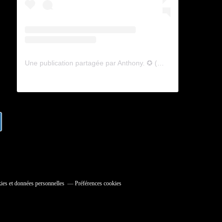
Une publication partagée par Anthony. ✪ (@lyagamii)
ies et données personnelles
Préférences cookies