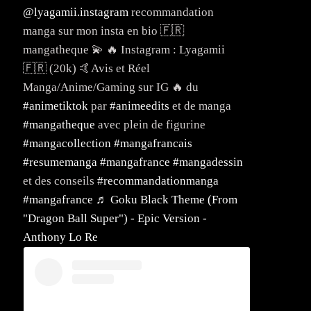
@lyagamii.instagram
recommandation
manga sur mon insta en bio 🇫🇷
mangatheque 💫 🔥 Instagram : Lyagamii
🇫🇷 (20k) 🤙Avis et Réel
Manga/Anime/Gaming sur IG 🔥 du
#animetiktok
par
#animeedits
et de manga
#mangatheque
avec plein de figurine
#mangacollection
#mangafrancais
#resumemanga
#mangafrance
#mangadessin
et des conseils
#recommandationmanga
#mangafrance
♬ Goku Black Theme (From
"Dragon Ball Super") - Epic Version -
Anthony Lo Re