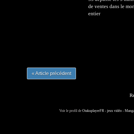
de ventes dans le mo
entier
=Insta : @lyagamii = #jeuxvideo #jeuxvideos 
#mangafrance #dessinmanga #lecturemanga #ani
#mangalivre #dessinmanga #dansmamangatheque 
#otakufr #dessinmanga #pokemonfrance #cospla
« Article précédent
Re
Voir le profil de
OtakuplayerFR - jeux vidéo - Mang