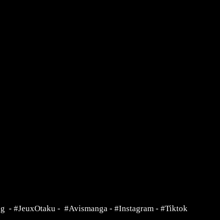
ng
-
#JeuxOtaku
-
#Avismanga
-
#Instagram
-
#Tiktok