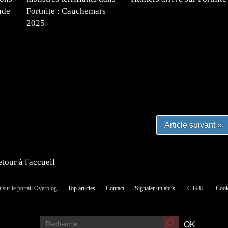
nde
Fortnite : Cauchemars
2025
#mangafr #mangafrance #animefrance #mangadessin
mefrance #mangatheque #figurinemanga #frenchgamer
#lafrenchgaming #mangafrance #mangafr #animefrance
yfrance #imagemanga
Article suivant »
tour à l'accueil
a
sur le portail Overblog
Top articles
Contact
Signaler un abus
C.G.U.
Cook