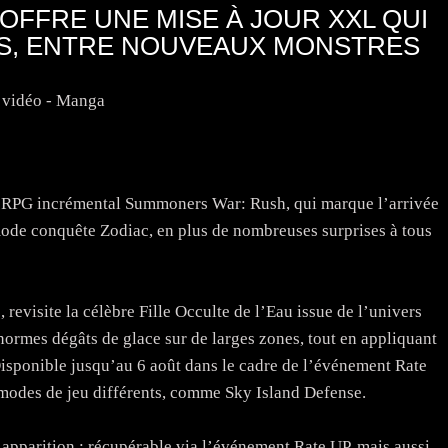
FFRE UNE MISE À JOUR XXL QUI
US, ENTRE NOUVEAUX MONSTRES
 vidéo - Manga
n RPG incrémental Summoners War: Rush, qui marque l’arrivée
ode conquête Zodiac, en plus de nombreuses surprises à tous
evisite la célèbre Fille Occulte de l’Eau issue de l’univers
rmes dégâts de glace sur de larges zones, tout en appliquant
 Disponible jusqu’au 6 août dans le cadre de l’événement Rate
modes de jeu différents, comme Sky Island Defense.
 apparition : récupérable via l’événement Rate UP, mais aussi