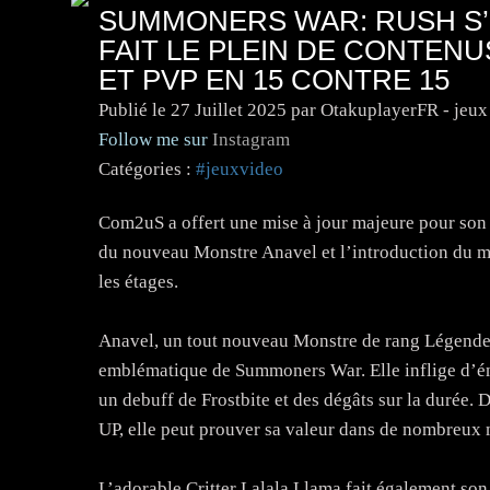
SUMMONERS WAR: RUSH S’O
FAIT LE PLEIN DE CONTEN
ET PVP EN 15 CONTRE 15
Publié le
27 Juillet 2025
par OtakuplayerFR - jeux
Follow me sur
Instagram
Catégories :
#jeuxvideo
Com2uS a offert une mise à jour majeure pour so
du nouveau Monstre Anavel et l’introduction du m
les étages.
Anavel, un tout nouveau Monstre de rang Légende, r
emblématique de Summoners War. Elle inflige d’éno
un debuff de Frostbite et des dégâts sur la durée.
UP, elle peut prouver sa valeur dans de nombreux 
L’adorable Critter Lalala Llama fait également son