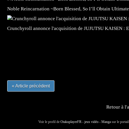
Noble Reincarnation ~Born Blessed, So I’ll Obtain Ultimate
Crunchyroll annonce l'acquisition de JUJUTSU KAISEN : 
=Insta : @lyagamii = #jeuxvideo #jeuxvideos #mangafr
#mangafrance #dessinmanga #lecturemanga #animefrance
#mangalivre #dessinmanga #dansmamangatheque #lafrenc
#otakufr #dessinmanga #pokemonfrance #cosplayfrance 
« Article précédent
Retour à l'
Voir le profil de
OtakuplayerFR - jeux vidéo - Manga
sur le portai