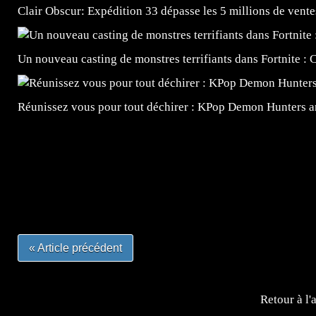
Clair Obscur: Expédition 33 dépasse les 5 millions de vente
Un nouveau casting de monstres terrifiants dans Fortnite 
Réunissez vous pour tout déchirer : KPop Demon Hunters ar
=Insta : @lyagamii = #jeuxvideo #jeuxvideos #mangafr
#mangafrance #dessinmanga #lecturemanga #animefrance
#mangalivre #dessinmanga #dansmamangatheque #lafrenc
#otakufr #dessinmanga #pokemonfrance #cosplayfrance 
« Article précédent
Retour à l'