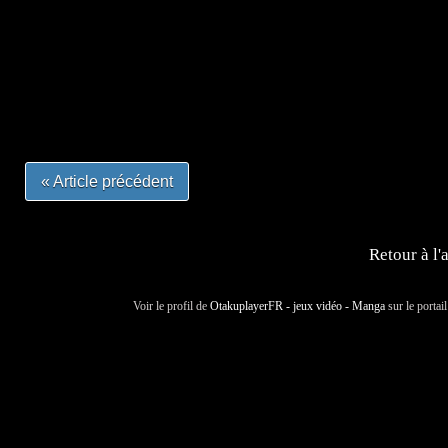
=Insta : @lyagamii = #jeuxvideo #jeuxvideos #mangafr
#mangafrance #dessinmanga #lecturemanga #animefrance
#mangalivre #dessinmanga #dansmamangatheque #lafrenc
#otakufr #dessinmanga #pokemonfrance #cosplayfrance 
« Article précédent
Retour à l'
Voir le profil de
OtakuplayerFR - jeux vidéo - Manga
sur le portai