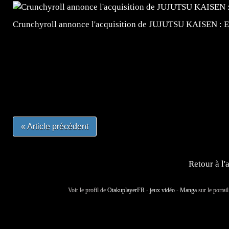
Crunchyroll annonce l'acquisition de JUJUTSU KAISEN : 
=Insta : @lyagamii = #jeuxvideo #jeuxvideos #mangafr
#mangafrance #dessinmanga #lecturemanga #animefrance
#mangalivre #dessinmanga #dansmamangatheque #lafrenc
#otakufr #dessinmanga #pokemonfrance #cosplayfrance 
« Article précédent
Retour à l'
Voir le profil de
OtakuplayerFR - jeux vidéo - Manga
sur le portai