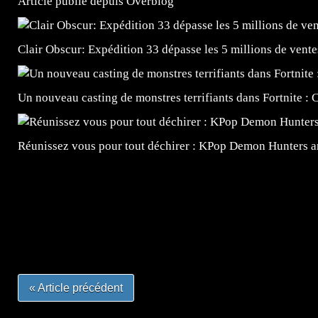
Article publié depuis Overblog
Clair Obscur: Expédition 33 dépasse les 5 millions de vente
Un nouveau casting de monstres terrifiants dans Fortnite 
Réunissez vous pour tout déchirer : KPop Demon Hunters ar
=Insta : @lyagamii = #jeuxvideo #jeuxvideos #mangafr
#mangafrance #dessinmanga #lecturemanga #animefrance
#mangalivre #dessinmanga #dansmamangatheque #lafrenc
#otakufr #dessinmanga #pokemonfrance #cosplayfrance 
« Article précédent