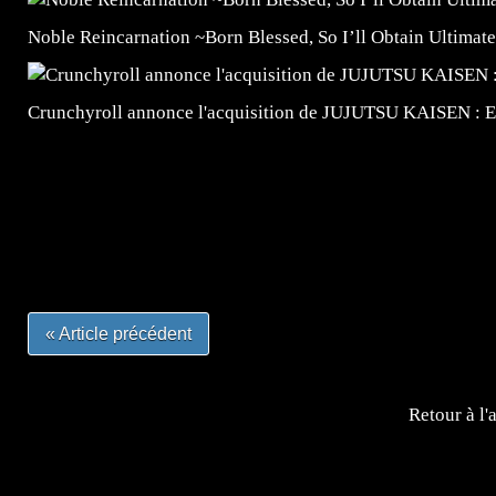
Noble Reincarnation ~Born Blessed, So I’ll Obtain Ultimate
Crunchyroll annonce l'acquisition de JUJUTSU KAISEN : 
=Insta : @lyagamii = #jeuxvideo #jeuxvideos #mangafr
#mangafrance #dessinmanga #lecturemanga #animefrance
#mangalivre #dessinmanga #dansmamangatheque #lafrenc
#otakufr #dessinmanga #pokemonfrance #cosplayfrance 
« Article précédent
Retour à l'