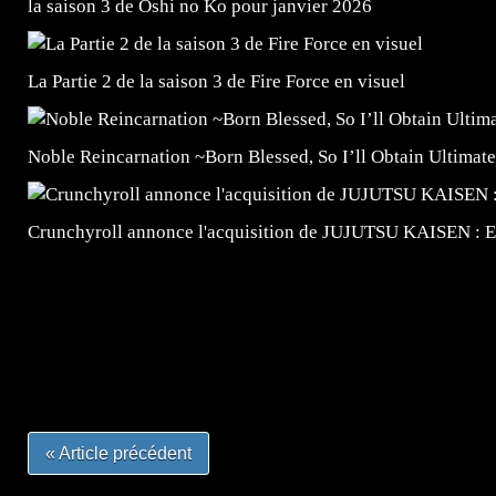
la saison 3 de Oshi no Ko pour janvier 2026
La Partie 2 de la saison 3 de Fire Force en visuel
Noble Reincarnation ~Born Blessed, So I’ll Obtain Ultimate
Crunchyroll annonce l'acquisition de JUJUTSU KAISEN : 
=Insta : @lyagamii = #jeuxvideo #jeuxvideos #mangafr
#mangafrance #dessinmanga #lecturemanga #animefrance
#mangalivre #dessinmanga #dansmamangatheque #lafrenc
#otakufr #dessinmanga #pokemonfrance #cosplayfrance 
« Article précédent