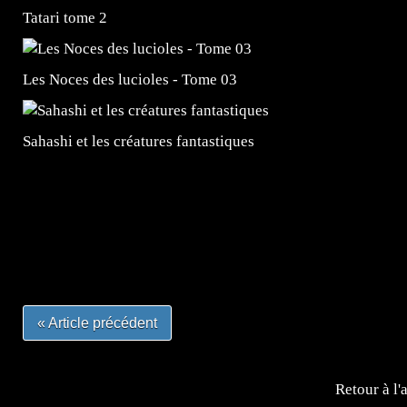
Tatari tome 2
Les Noces des lucioles - Tome 03
Sahashi et les créatures fantastiques
=Insta : @lyagamii = #jeuxvideo #jeuxvideos #mangafr
#mangafrance #dessinmanga #lecturemanga #animefrance
#mangalivre #dessinmanga #dansmamangatheque #lafrenc
#otakufr #dessinmanga #pokemonfrance #cosplayfrance 
« Article précédent
Retour à l'