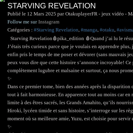
STARVING REVELATION
Publié le
12 Mars 2025
par OtakuplayerFR - jeux vidéo - 
Follow me sur
Instagram
Catégories :
#Starving Revelation
,
#manga
,
#otaku
,
#avism
Starving Revelation🩸pika_edition 🩸Quand j’ai lu le résum
J’étais très curieux parce que je voulais en apprendre plus,
enfin pris le temps de me poser et dévorer (sans mauvais je
peux vous dire que cette histoire s’annonce incroyable! Ce
complètement lugubre et malsaine et surtout, ça nous prome
✨️
Dans ce premier tome, bien des années après la disparition
tout à fait harmonieuse. En apparence tout au moins car en 
limite à des êtres sacrés, les Grands Amahito, qu’ils nourris
Hiroki, lycéen timide et sans histoire, s’interroge sur les r
moment où sa meilleure amie, Yuzu, est choisie pour servir
✨️