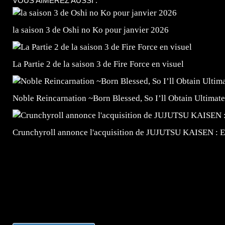
VOUS AIMEREZ AUSSI :
la saison 3 de Oshi no Ko pour janvier 2026
La Partie 2 de la saison 3 de Fire Force en visuel
Noble Reincarnation ~Born Blessed, So I’ll Obtain Ultimate
Crunchyroll annonce l'acquisition de JUJUTSU KAISEN : 
=Insta : @lyagamii = #jeuxvideo #jeuxvideos #mangafr
#mangafrance #dessinmanga #lecturemanga #animefrance
#mangalivre #dessinmanga #dansmamangatheque #lafrenc
#otakufr #dessinmanga #pokemonfrance #cosplayfrance 