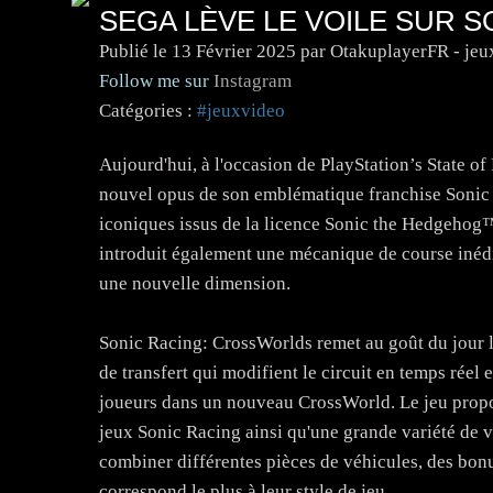
SEGA LÈVE LE VOILE SUR
Publié le
13 Février 2025
par OtakuplayerFR - jeu
Follow me sur
Instagram
Catégories :
#jeuxvideo
Aujourd'hui, à l'occasion de PlayStation’s State o
nouvel opus de son emblématique franchise Sonic
iconiques issus de la licence Sonic the Hedgehog
introduit également une mécanique de course inédi
une nouvelle dimension.
Sonic Racing: CrossWorlds remet au goût du jour les
de transfert qui modifient le circuit en temps réel 
joueurs dans un nouveau CrossWorld. Le jeu propos
jeux Sonic Racing ainsi qu'une grande variété de v
combiner différentes pièces de véhicules, des bonus
correspond le plus à leur style de jeu.