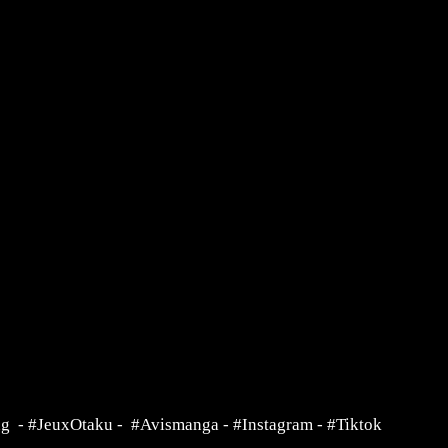
ng
-
#JeuxOtaku
-
#Avismanga
-
#Instagram
-
#Tiktok