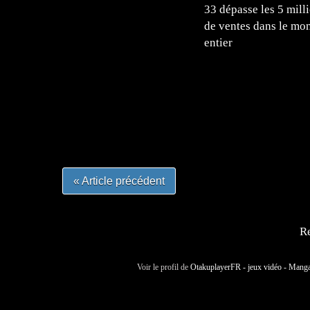
33 dépasse les 5 mill
de ventes dans le mo
entier
=Insta : @lyagamii = #jeuxvideo #jeuxvideos 
#mangafrance #dessinmanga #lecturemanga #ani
#mangalivre #dessinmanga #dansmamangatheque 
#otakufr #dessinmanga #pokemonfrance #cospla
« Article précédent
Re
Voir le profil de
OtakuplayerFR - jeux vidéo - Mang