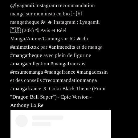
@lyagamii.instagram
recommandation
manga sur mon insta en bio 🇫🇷
mangatheque 💫 🔥 Instagram : Lyagamii
🇫🇷 (20k) 🤙Avis et Réel
Manga/Anime/Gaming sur IG 🔥 du
#animetiktok
par
#animeedits
et de manga
#mangatheque
avec plein de figurine
#mangacollection
#mangafrancais
#resumemanga
#mangafrance
#mangadessin
et des conseils
#recommandationmanga
#mangafrance
♬ Goku Black Theme (From
"Dragon Ball Super") - Epic Version -
Anthony Lo Re