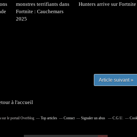
ions
monstres terrifiants dans
Hunters arrive sur Fortnite
nde
Fortnite : Cauchemars
2025
#mangafr #mangafrance #animefrance #mangadessin
mefrance #mangatheque #figurinemanga #frenchgamer
#lafrenchgaming #mangafrance #mangafr #animefrance
yfrance #imagemanga
Article suivant »
tour à l'accueil
a
sur le portail Overblog
Top articles
Contact
Signaler un abus
C.G.U.
Cook