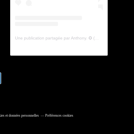
Une publication partagée par Anthony. ✪ (@lyagamii)
ies et données personnelles
Préférences cookies