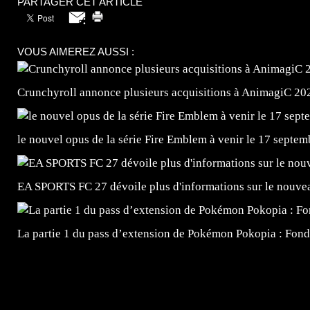
PARTAGER CET ARTICLE
VOUS AIMEREZ AUSSI :
Crunchyroll annonce plusieurs acquisitions à AnimagiC 20
le nouvel opus de la série Fire Emblem à venir le 17 septem
EA SPORTS FC 27 dévoile plus d'informations sur le nouv
La partie 1 du pass d’extension de Pokémon Pokopia : Fond
=Insta : @lyagamii = #jeuxvideo #jeuxvideos #mangafr
#mangafrance #dessinmanga #lecturemanga #animefrance
#mangalivre #dessinmanga #dansmamangatheque #lafrenc