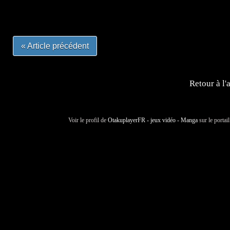
#otakufr #dessinmanga #pokemonfrance #cosplayfrance 
« Article précédent
Retour à l'
Voir le profil de
OtakuplayerFR - jeux vidéo - Manga
sur le portai