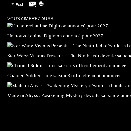
VOUS AIMEREZ AUSSI :
Un nouvel anime Digimon annoncé pour 2027
Star Wars: Visions Presents – The Ninth Jedi dévoile sa ba
Chained Soldier : une saison 3 officiellement annoncée
Made in Abyss : Awakening Mystery dévoile sa bande-ann
=Insta : @lyagamii = #jeuxvideo #jeuxvideos #mangafr
#mangafrance #dessinmanga #lecturemanga #animefrance
#mangalivre #dessinmanga #dansmamangatheque #lafrenc