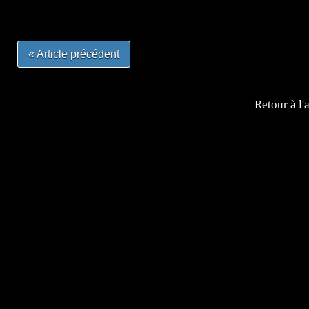
#otakufr #dessinmanga #pokemonfrance #cosplayfrance 
« Article précédent
Retour à l'