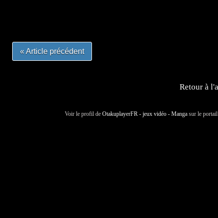
#mangalivre #dessinmanga #dansmamangatheque #lafrenc
#otakufr #dessinmanga #pokemonfrance #cosplayfrance 
« Article précédent
Retour à l'
Voir le profil de
OtakuplayerFR - jeux vidéo - Manga
sur le portai