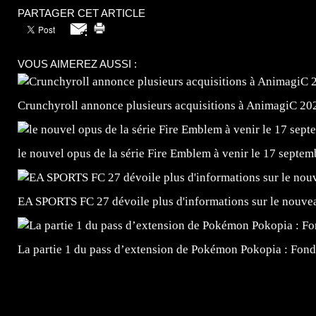
PARTAGER CET ARTICLE
VOUS AIMEREZ AUSSI :
Crunchyroll annonce plusieurs acquisitions à AnimagiC 20
le nouvel opus de la série Fire Emblem à venir le 17 septem
EA SPORTS FC 27 dévoile plus d'informations sur le nouv
La partie 1 du pass d’extension de Pokémon Pokopia : Fond
=Insta : @lyagamii = #jeuxvideo #jeuxvideos #mangafr
#mangafrance #dessinmanga #lecturemanga #animefrance