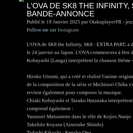
L'OVA DE SK8 THE INFINITY,
BANDE-ANNONCE
Publié le
19 Janvier 2025
par OtakuplayerFR - jeu
Follow me sur
Instagram
L'OVA de SK8 the Infinity, SK8 : EXTRA PART, a dé
le 24 janvier au Japon. L'OVA commencera à être 
Kobayashi (Langa) interprètent la chanson thèm
Hiroko Utsumi, qui a créé et réalisé l'anime origi
de la composition de la série et Michinori Chiba 
revient également pour composer la musique.
Chiaki Kobayashi et Tasuku Hatanaka interprètent 
comprend également :
Yasunori Matsumoto dans le rôle de Kojiro Nanjo
Takehito Koyasu (Ainosuke Shindo)
Tadashi Kikuchi : Kensho Ono