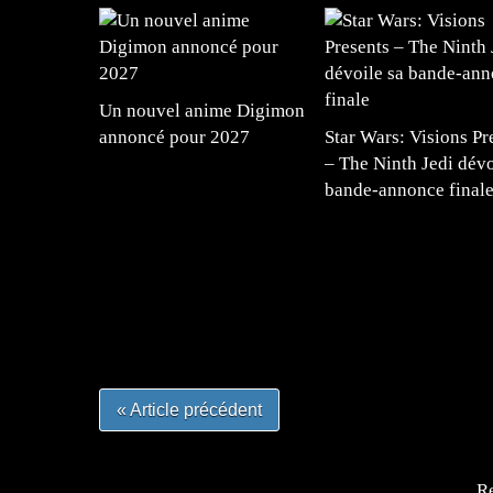
Un nouvel anime Digimon
annoncé pour 2027
Star Wars: Visions Pr
– The Ninth Jedi dévo
bande-annonce final
=Insta : @lyagamii = #jeuxvideo #jeuxvideos 
#mangafrance #dessinmanga #lecturemanga #ani
#mangalivre #dessinmanga #dansmamangatheque 
#otakufr #dessinmanga #pokemonfrance #cospla
« Article précédent
Re