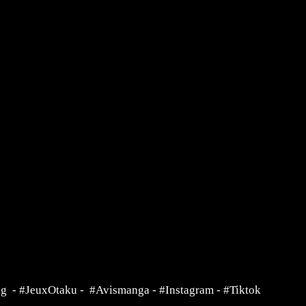
ng
-
#JeuxOtaku
-
#Avismanga
-
#Instagram
-
#Tiktok