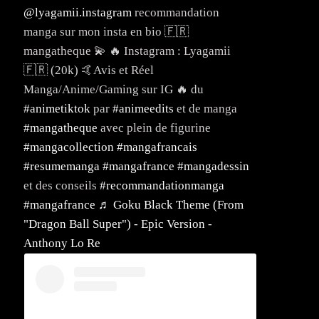
@lyagamii.instagram
recommandation
manga sur mon insta en bio 🇫🇷
mangatheque 💫 🔥 Instagram : Lyagamii
🇫🇷 (20k) 🤙Avis et Réel
Manga/Anime/Gaming sur IG 🔥 du
#animetiktok
par
#animeedits
et de manga
#mangatheque
avec plein de figurine
#mangacollection
#mangafrancais
#resumemanga
#mangafrance
#mangadessin
et des conseils
#recommandationmanga
#mangafrance
♬ Goku Black Theme (From
"Dragon Ball Super") - Epic Version -
Anthony Lo Re