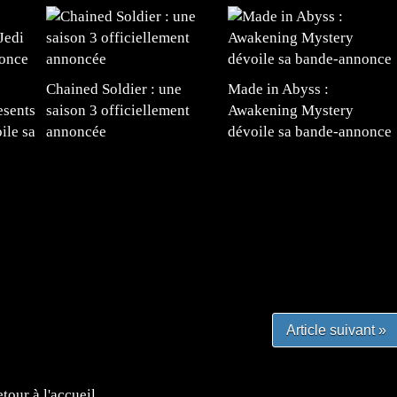
Chained Soldier : une
Made in Abyss :
esents
saison 3 officiellement
Awakening Mystery
ile sa
annoncée
dévoile sa bande-annonce
e
#mangafr #mangafrance #animefrance #mangadessin
mefrance #mangatheque #figurinemanga #frenchgamer
#lafrenchgaming #mangafrance #mangafr #animefrance
yfrance #imagemanga
Article suivant »
tour à l'accueil