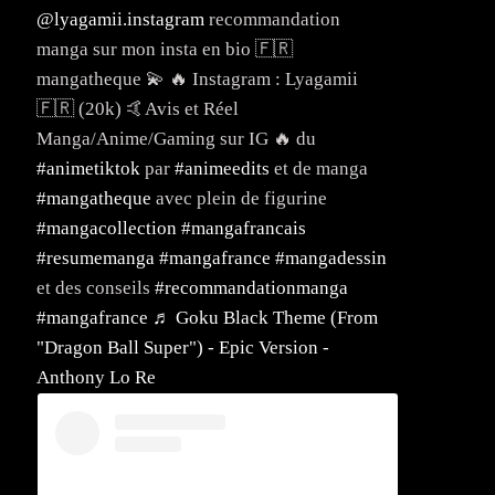
@lyagamii.instagram
recommandation
manga sur mon insta en bio 🇫🇷
mangatheque 💫 🔥 Instagram : Lyagamii
🇫🇷 (20k) 🤙Avis et Réel
Manga/Anime/Gaming sur IG 🔥 du
#animetiktok
par
#animeedits
et de manga
#mangatheque
avec plein de figurine
#mangacollection
#mangafrancais
#resumemanga
#mangafrance
#mangadessin
et des conseils
#recommandationmanga
#mangafrance
♬ Goku Black Theme (From
"Dragon Ball Super") - Epic Version -
Anthony Lo Re