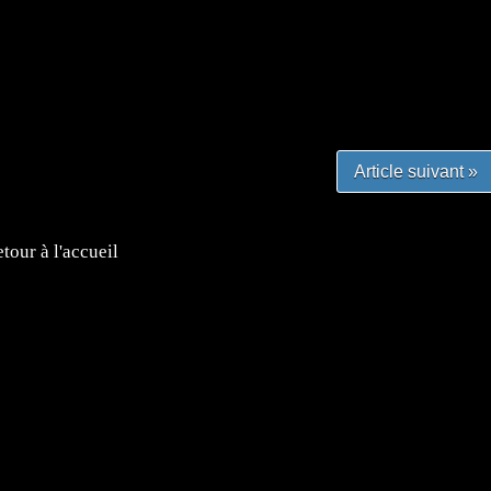
#mangafr #mangafrance #animefrance #mangadessin
mefrance #mangatheque #figurinemanga #frenchgamer
#lafrenchgaming #mangafrance #mangafr #animefrance
yfrance #imagemanga
Article suivant »
tour à l'accueil