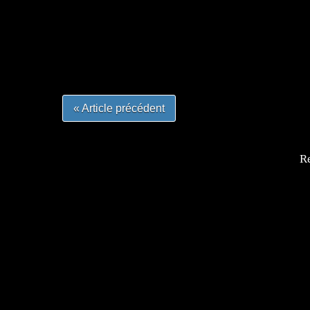
=Insta : @lyagamii = #jeuxvideo #jeuxvideos 
#mangafrance #dessinmanga #lecturemanga #ani
#mangalivre #dessinmanga #dansmamangatheque 
#otakufr #dessinmanga #pokemonfrance #cospla
« Article précédent
Re