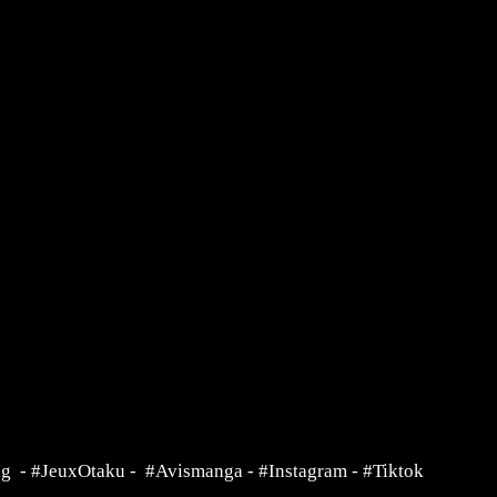
ng
-
#JeuxOtaku
-
#Avismanga
-
#Instagram
-
#Tiktok