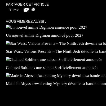
PARTAGER CET ARTICLE
VOUS AIMEREZ AUSSI :
Un nouvel anime Digimon annoncé pour 2027
Star Wars: Visions Presents – The Ninth Jedi dévoile sa ba
Chained Soldier : une saison 3 officiellement annoncée
Made in Abyss : Awakening Mystery dévoile sa bande-ann
=Insta : @lyagamii = #jeuxvideo #jeuxvideos #mangafr
#mangafrance #dessinmanga #lecturemanga #animefrance