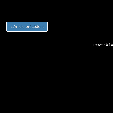
#mangalivre #dessinmanga #dansmamangatheque #lafrenc
#otakufr #dessinmanga #pokemonfrance #cosplayfrance 
« Article précédent
Retour à l'