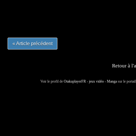
#mangafrance #dessinmanga #lecturemanga #animefrance
#mangalivre #dessinmanga #dansmamangatheque #lafrenc
#otakufr #dessinmanga #pokemonfrance #cosplayfrance 
« Article précédent
Retour à l'
Voir le profil de
OtakuplayerFR - jeux vidéo - Manga
sur le portai