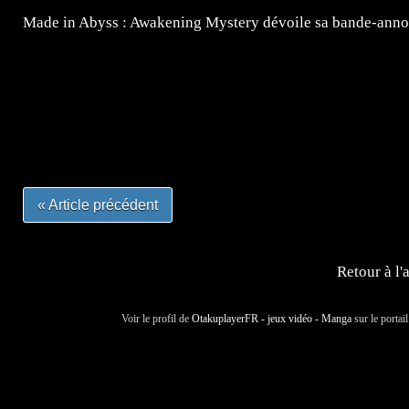
Made in Abyss : Awakening Mystery dévoile sa bande-ann
=Insta : @lyagamii = #jeuxvideo #jeuxvideos #mangafr
#mangafrance #dessinmanga #lecturemanga #animefrance
#mangalivre #dessinmanga #dansmamangatheque #lafrenc
#otakufr #dessinmanga #pokemonfrance #cosplayfrance 
« Article précédent
Retour à l'
Voir le profil de
OtakuplayerFR - jeux vidéo - Manga
sur le portai