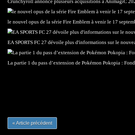
Crunchyroll annonce plusieurs acquisitions à AnimagiC 20
le nouvel opus de la série Fire Emblem à venir le 17 septem
EA SPORTS FC 27 dévoile plus d'informations sur le nouv
La partie 1 du pass d’extension de Pokémon Pokopia : Fond
=Insta : @lyagamii = #jeuxvideo #jeuxvideos #mangafr
#mangafrance #dessinmanga #lecturemanga #animefrance
#mangalivre #dessinmanga #dansmamangatheque #lafrenc
#otakufr #dessinmanga #pokemonfrance #cosplayfrance 
« Article précédent