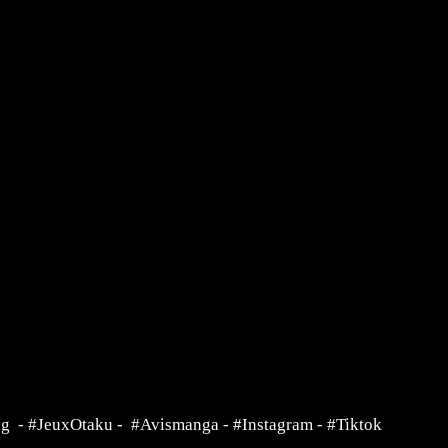
ng
-
#JeuxOtaku
-
#Avismanga
-
#Instagram
-
#Tiktok