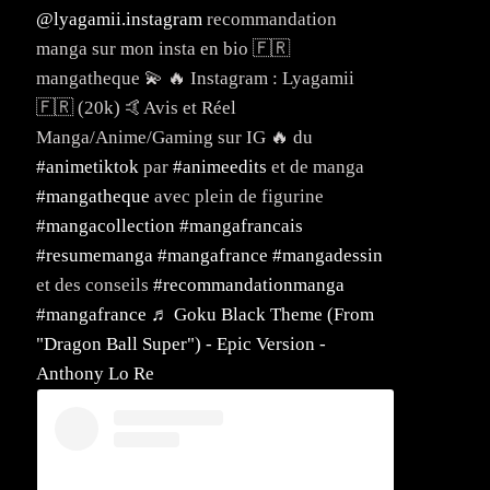
@lyagamii.instagram
recommandation
manga sur mon insta en bio 🇫🇷
mangatheque 💫 🔥 Instagram : Lyagamii
🇫🇷 (20k) 🤙Avis et Réel
Manga/Anime/Gaming sur IG 🔥 du
#animetiktok
par
#animeedits
et de manga
#mangatheque
avec plein de figurine
#mangacollection
#mangafrancais
#resumemanga
#mangafrance
#mangadessin
et des conseils
#recommandationmanga
#mangafrance
♬ Goku Black Theme (From
"Dragon Ball Super") - Epic Version -
Anthony Lo Re