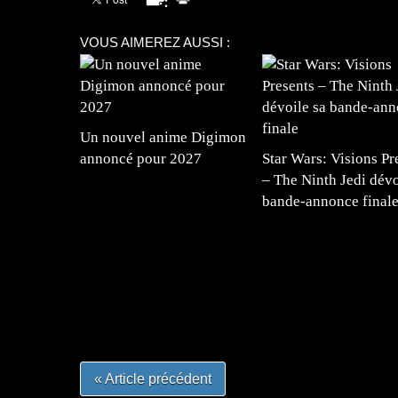
VOUS AIMEREZ AUSSI :
Un nouvel anime Digimon
annoncé pour 2027
Star Wars: Visions Pr
– The Ninth Jedi dévo
bande-annonce final
=Insta : @lyagamii = #jeuxvideo #jeuxvideos 
#mangafrance #dessinmanga #lecturemanga #ani
#mangalivre #dessinmanga #dansmamangatheque 
#otakufr #dessinmanga #pokemonfrance #cospla
« Article précédent