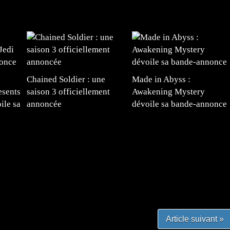
Chained Soldier : une
Made in Abyss :
esents
saison 3 officiellement
Awakening Mystery
ile sa
annoncée
dévoile sa bande-annonce
e
#mangafr #mangafrance #animefrance #mangadessin
mefrance #mangatheque #figurinemanga #frenchgamer
#lafrenchgaming #mangafrance #mangafr #animefrance
yfrance #imagemanga
Article suivant »