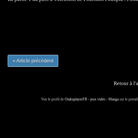
=Insta : @lyagamii = #jeuxvideo #jeuxvideos #mangafr
#mangafrance #dessinmanga #lecturemanga #animefrance
#mangalivre #dessinmanga #dansmamangatheque #lafrenc
#otakufr #dessinmanga #pokemonfrance #cosplayfrance 
« Article précédent
Retour à l'
Voir le profil de
OtakuplayerFR - jeux vidéo - Manga
sur le portai