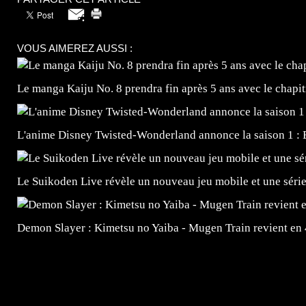
VOUS AIMEREZ AUSSI :
Le manga Kaiju No. 8 prendra fin après 5 ans avec le chapi
L'anime Disney Twisted-Wonderland annonce la saison 1 : 
Le Suikoden Live révèle un nouveau jeu mobile et une séri
Demon Slayer : Kimetsu no Yaiba - Mugen Train revient en
=Insta : @lyagamii = #jeuxvideo #jeuxvideos #mangafr
#mangafrance #dessinmanga #lecturemanga #animefrance
#mangalivre #dessinmanga #dansmamangatheque #lafrenc