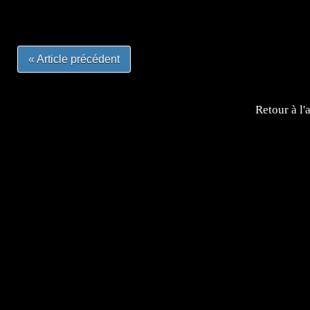
#otakufr #dessinmanga #pokemonfrance #cosplayfrance 
« Article précédent
Retour à l'