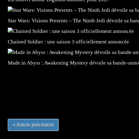
Star Wars: Visions Presents – The Ninth Jedi dévoile sa ba
Chained Soldier : une saison 3 officiellement annoncée
Made in Abyss : Awakening Mystery dévoile sa bande-ann
=Insta : @lyagamii = #jeuxvideo #jeuxvideos #mangafr
#mangafrance #dessinmanga #lecturemanga #animefrance
#mangalivre #dessinmanga #dansmamangatheque #lafrenc
#otakufr #dessinmanga #pokemonfrance #cosplayfrance 
« Article précédent