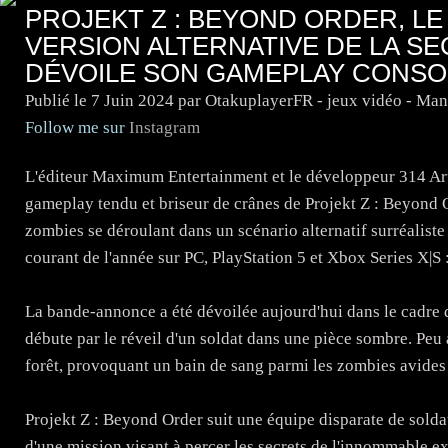
PROJEKT Z : BEYOND ORDER, LE
VERSION ALTERNATIVE DE LA S
DÉVOILE SON GAMEPLAY CONSO
Publié le
7 Juin 2024
par OtakuplayerFR - jeux vidéo - Ma
Follow me sur
Instagram
L'éditeur Maximum Entertainment et le développeur 314 Art
gameplay tendu et briseur de crânes de Projekt Z : Beyond
zombies se déroulant dans un scénario alternatif surréaliste
courant de l'année sur PC, PlayStation 5 et Xbox Series X|S 
La bande-annonce a été dévoilée aujourd'hui dans le cadre de
débute par le réveil d'un soldat dans une pièce sombre. Peu a
forêt, provoquant un bain de sang parmi les zombies avides 
Projekt Z : Beyond Order suit une équipe disparate de solda
d'une mission visant à percer les secrets de l'innommable ex