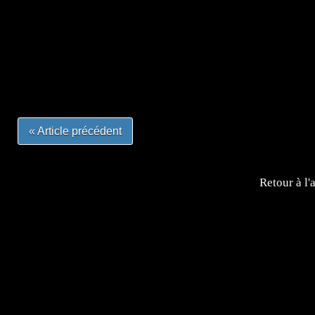
=Insta : @lyagamii = #jeuxvideo #jeuxvideos #mangafr
#mangafrance #dessinmanga #lecturemanga #animefrance
#mangalivre #dessinmanga #dansmamangatheque #lafrenc
#otakufr #dessinmanga #pokemonfrance #cosplayfrance 
« Article précédent
Retour à l'