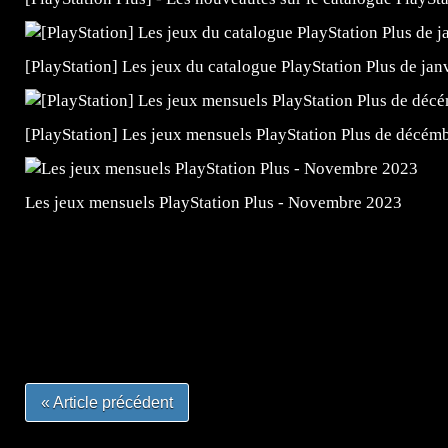
[PlayStation] Les jeux du catalogue PlayStation Plus de jan
[PlayStation] Les jeux mensuels PlayStation Plus de décém
Les jeux mensuels PlayStation Plus - Novembre 2023
=Insta : @lyagamii = #jeuxvideo #jeuxvideos #mangafr
#mangafrance #dessinmanga #lecturemanga #animefrance
#mangalivre #dessinmanga #dansmamangatheque #lafrenc
#otakufr #dessinmanga #pokemonfrance #cosplayfrance 
« Article précédent