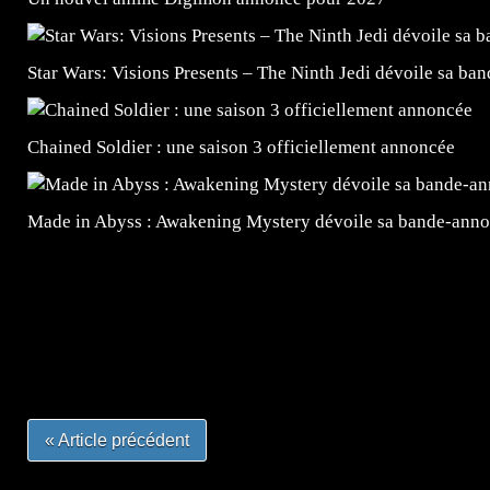
Star Wars: Visions Presents – The Ninth Jedi dévoile sa ba
Chained Soldier : une saison 3 officiellement annoncée
Made in Abyss : Awakening Mystery dévoile sa bande-ann
=Insta : @lyagamii = #jeuxvideo #jeuxvideos #mangafr
#mangafrance #dessinmanga #lecturemanga #animefrance
#mangalivre #dessinmanga #dansmamangatheque #lafrenc
#otakufr #dessinmanga #pokemonfrance #cosplayfrance 
« Article précédent