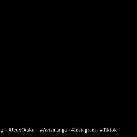
ng
-
#JeuxOtaku
-
#Avismanga
-
#Instagram
-
#Tiktok