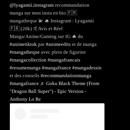
@lyagamii.instagram
recommandation
manga sur mon insta en bio 🇫🇷
mangatheque 💫 🔥 Instagram : Lyagamii
🇫🇷 (20k) 🤙Avis et Réel
Manga/Anime/Gaming sur IG 🔥 du
#animetiktok
par
#animeedits
et de manga
#mangatheque
avec plein de figurine
#mangacollection
#mangafrancais
#resumemanga
#mangafrance
#mangadessin
et des conseils
#recommandationmanga
#mangafrance
♬ Goku Black Theme (From
"Dragon Ball Super") - Epic Version -
Anthony Lo Re