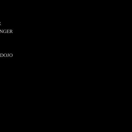
R
LENGER
s DOJO