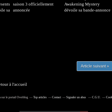
esents
saison 3 officiellement
Awakening Mystery
ile sa
annoncée
dévoile sa bande-annonce
e
#mangafr #mangafrance #animefrance #mangadessin
mefrance #mangatheque #figurinemanga #frenchgamer
#lafrenchgaming #mangafrance #mangafr #animefrance
yfrance #imagemanga
Article suivant »
tour à l'accueil
a
sur le portail Overblog
Top articles
Contact
Signaler un abus
C.G.U.
Cook