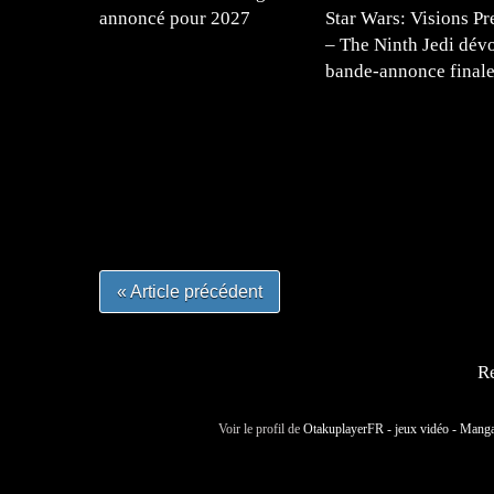
annoncé pour 2027
Star Wars: Visions Pr
– The Ninth Jedi dévo
bande-annonce final
=Insta : @lyagamii = #jeuxvideo #jeuxvideos 
#mangafrance #dessinmanga #lecturemanga #ani
#mangalivre #dessinmanga #dansmamangatheque 
#otakufr #dessinmanga #pokemonfrance #cospla
« Article précédent
Re
Voir le profil de
OtakuplayerFR - jeux vidéo - Mang