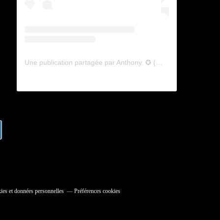
Une publication partagée par Anthony. ✪ (@lyagamii)
ies et données personnelles
Préférences cookies