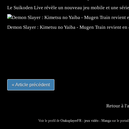
Le Suikoden Live révèle un nouveau jeu mobile et une séri
Demon Slayer : Kimetsu no Yaiba - Mugen Train revient en
=Insta : @lyagamii = #jeuxvideo #jeuxvideos #mangafr
#mangafrance #dessinmanga #lecturemanga #animefrance
#mangalivre #dessinmanga #dansmamangatheque #lafrenc
#otakufr #dessinmanga #pokemonfrance #cosplayfrance 
« Article précédent
Retour à l'
Voir le profil de
OtakuplayerFR - jeux vidéo - Manga
sur le portai