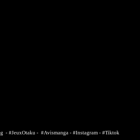
ng
-
#JeuxOtaku
-
#Avismanga
-
#Instagram
-
#Tiktok