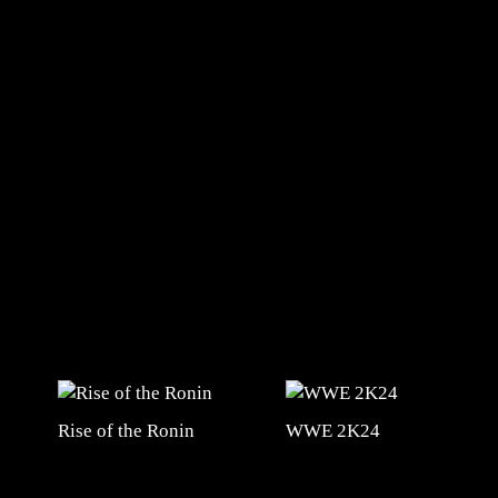
Rise of the Ronin
WWE 2K24
#mangafr #mangafrance #animefrance #mangadessin