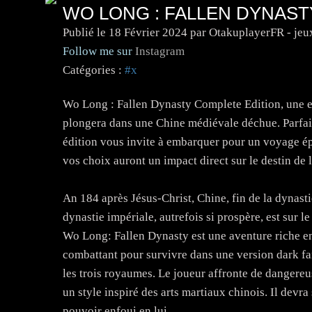
WO LONG : FALLEN DYNAST
Publié le
18 Février 2024
par OtakuplayerFR - jeu
Follow me sur
Instagram
Catégories :
#x
Wo Long : Fallen Dynasty Complete Edition, une e
plongera dans une Chine médiévale déchue. Parfait
édition vous invite à embarquer pour un voyage épiq
vos choix auront un impact direct sur le destin de
An 184 après Jésus-Christ, Chine, fin de la dynasti
dynastie impériale, autrefois si prospère, est sur le
Wo Long: Fallen Dynasty est une aventure riche en
combattant pour survivre dans une version dark fa
les trois royaumes. Le joueur affronte de dangereus
un style inspiré des arts martiaux chinois. Il devr
pouvoir enfoui en lui.