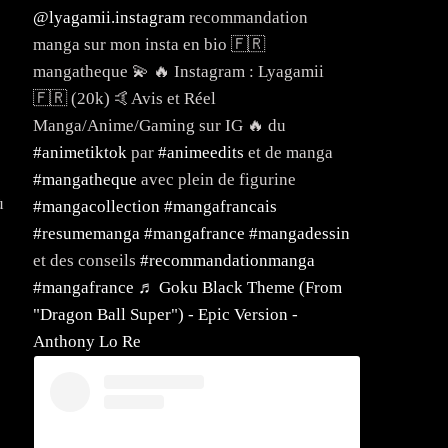
@lyagamii.instagram
recommandation
manga sur mon insta en bio 🇫🇷
mangatheque 💫 🔥 Instagram : Lyagamii
🇫🇷 (20k) 🤙Avis et Réel
Manga/Anime/Gaming sur IG 🔥 du
#animetiktok
par
#animeedits
et de manga
#mangatheque
avec plein de figurine
ù
#mangacollection
#mangafrancais
#resumemanga
#mangafrance
#mangadessin
et des conseils
#recommandationmanga
#mangafrance
♬ Goku Black Theme (From
"Dragon Ball Super") - Epic Version -
Anthony Lo Re