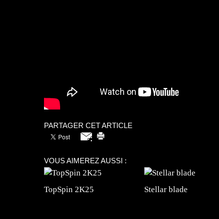
PARTAGER CET ARTICLE
VOUS AIMEREZ AUSSI :
TopSpin 2K25
Stellar blade
=Insta : @lyagamii = #jeuxvideo #jeuxvideos 