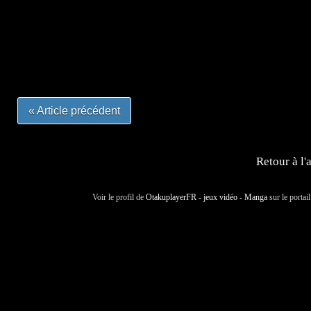
=Insta : @lyagamii = #jeuxvideo #jeuxvideos #mangafr
#mangafrance #dessinmanga #lecturemanga #animefrance
#mangalivre #dessinmanga #dansmamangatheque #lafrenc
#otakufr #dessinmanga #pokemonfrance #cosplayfrance 
« Article précédent
Retour à l'
Voir le profil de
OtakuplayerFR - jeux vidéo - Manga
sur le portai