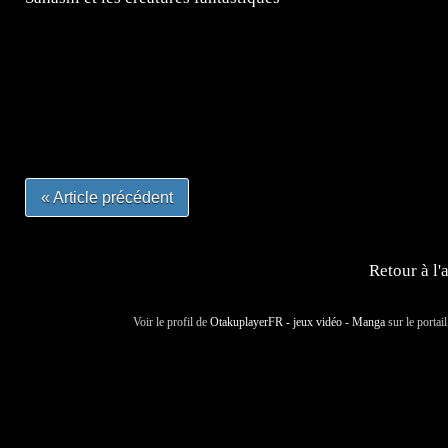
=Insta : @lyagamii = #jeuxvideo #jeuxvideos #mangafr
#mangafrance #dessinmanga #lecturemanga #animefrance
#mangalivre #dessinmanga #dansmamangatheque #lafrenc
#otakufr #dessinmanga #pokemonfrance #cosplayfrance 
« Article précédent
Retour à l'
Voir le profil de
OtakuplayerFR - jeux vidéo - Manga
sur le portai