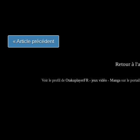
#mangafrance #dessinmanga #lecturemanga #animefrance
#mangalivre #dessinmanga #dansmamangatheque #lafrenc
#otakufr #dessinmanga #pokemonfrance #cosplayfrance 
« Article précédent
Retour à l'
Voir le profil de
OtakuplayerFR - jeux vidéo - Manga
sur le portai