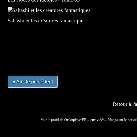
Sahashi et les créatures fantastiques
=Insta : @lyagamii = #jeuxvideo #jeuxvideos #mangafr
#mangafrance #dessinmanga #lecturemanga #animefrance
#mangalivre #dessinmanga #dansmamangatheque #lafrenc
#otakufr #dessinmanga #pokemonfrance #cosplayfrance 
« Article précédent
Retour à l'
Voir le profil de
OtakuplayerFR - jeux vidéo - Manga
sur le portai