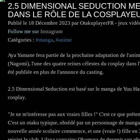
2.5 DIMENSIONAL SEDUCTION M
DANS LE RÔLE DE LA COSPLAYEU
Publié le
18 Décembre 2023
par OtakuplayerFR - jeux vidé
Follow me sur
Instagram
Catégories :
#manga
,
#anime
Aya Yamane fera partie de la prochaine adaptation de l'ani
(Nagomi), l'une des quatre reines célestes du cosplay dans
été publiée en plus de l'annonce du casting.
2.5 Dimensional Seduction est basé sur le manga de Yuu H
cosplay.
"Je ne m'intéresse pas aux vraies filles !" C'est ce que pré
C'est un otaku typique, obsédé par un personnage de manga 2
nouvelle année scolaire commence, et une (vraie !) fille en
rejoint le club. Lilysa convainc Okumura de devenir son p