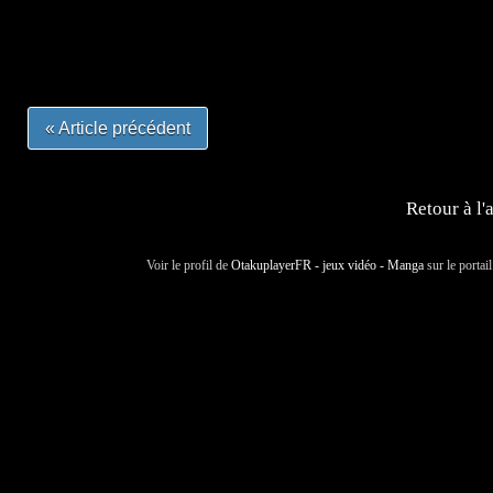
#mangalivre #dessinmanga #dansmamangatheque #lafrenc
#otakufr #dessinmanga #pokemonfrance #cosplayfrance 
« Article précédent
Retour à l'
Voir le profil de
OtakuplayerFR - jeux vidéo - Manga
sur le portai