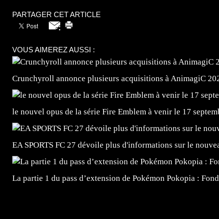
PARTAGER CET ARTICLE
VOUS AIMEREZ AUSSI :
Crunchyroll annonce plusieurs acquisitions à AnimagiC 20
le nouvel opus de la série Fire Emblem à venir le 17 septem
EA SPORTS FC 27 dévoile plus d'informations sur le nouv
La partie 1 du pass d’extension de Pokémon Pokopia : Fond
=Insta : @lyagamii = #jeuxvideo #jeuxvideos #mangafr
#mangafrance #dessinmanga #lecturemanga #animefrance