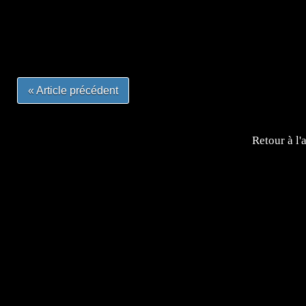
#mangafrance #dessinmanga #lecturemanga #animefrance
#mangalivre #dessinmanga #dansmamangatheque #lafrenc
#otakufr #dessinmanga #pokemonfrance #cosplayfrance 
« Article précédent
Retour à l'