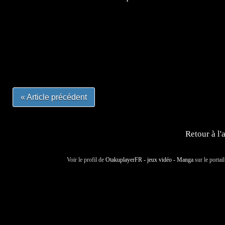
=Insta : @lyagamii = #jeuxvideo #jeuxvideos #mangafr
#mangafrance #dessinmanga #lecturemanga #animefrance
#mangalivre #dessinmanga #dansmamangatheque #lafrenc
#otakufr #dessinmanga #pokemonfrance #cosplayfrance 
« Article précédent
Retour à l'
Voir le profil de
OtakuplayerFR - jeux vidéo - Manga
sur le portai