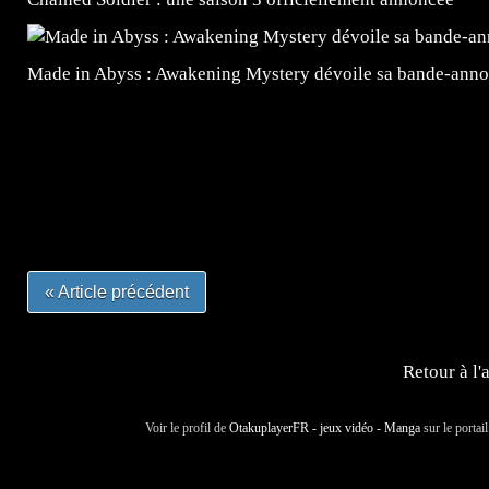
Made in Abyss : Awakening Mystery dévoile sa bande-ann
=Insta : @lyagamii = #jeuxvideo #jeuxvideos #mangafr
#mangafrance #dessinmanga #lecturemanga #animefrance
#mangalivre #dessinmanga #dansmamangatheque #lafrenc
#otakufr #dessinmanga #pokemonfrance #cosplayfrance 
« Article précédent
Retour à l'
Voir le profil de
OtakuplayerFR - jeux vidéo - Manga
sur le portai