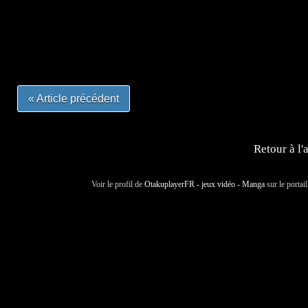
#mangafrance #dessinmanga #lecturemanga #animefrance
#mangalivre #dessinmanga #dansmamangatheque #lafrenc
#otakufr #dessinmanga #pokemonfrance #cosplayfrance 
« Article précédent
Retour à l'
Voir le profil de
OtakuplayerFR - jeux vidéo - Manga
sur le portai